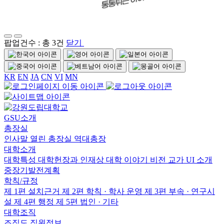
팝업건수 : 총 3건
닫기
KR
EN
JA
CN
VI
MN
GSU소개
총장실
인사말
열린 총장실
역대총장
대학소개
대학특성
대학헌장과 인재상
대학 이야기
비전
교가
UI 소개
중장기발전계획
학칙/규정
제 1편 설치근거
제 2편 학칙 · 학사 운영
제 3편 부속 · 연구시
설
제 4편 행정
제 5편 법인 · 기타
대학조직
조직도
직원정보