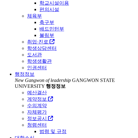
학교시설이용
편의시설
체육부
축구부
배드민턴부
볼링부
취업·진로
학생상담센터
도서관
학생생활관
인권센터
행정정보
New Gangwon of leadership
GANGWON STATE
UNIVERSITY
행정정보
예산결산
계약정보
수의계약
자체평가
정보공시
청렴센터
법령 및 규정
대학소식