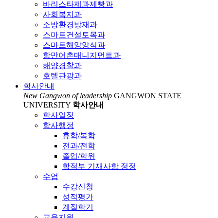
바리스타제과제빵과
사회복지과
소방환경방재과
스마트건설토목과
스마트해양양식과
항만어촌매니지먼트과
해양경찰과
호텔관광과
학사안내
New Gangwon of leadership
GANGWON STATE
UNIVERSITY
학사안내
학사일정
학사행정
휴학/복학
전과/전학
졸업/학위
학적부 기재사항 정정
수업
수강신청
성적평가
계절학기
교육지원