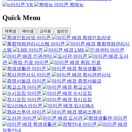
VR
퀵메뉴
Quick
Menu
재학생
예비생
교직원
일반인
학생인트라넷
통합역량관리시
스템
LMS
인권센터
도서
관
취업·진로
학생생활관
학사관련서식
증명서발급
학교소개
수시모집
정시모집
입시Q&A
캠퍼스투어
도서관
학생생활관
장학안내