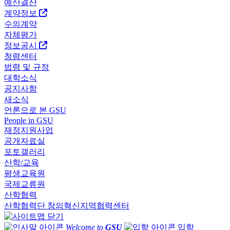
예산결산
계약정보
수의계약
자체평가
정보공시
청렴센터
법령 및 규정
대학소식
공지사항
새소식
언론으로 본 GSU
People in GSU
재정지원사업
공개자료실
포토갤러리
산학/교육
평생교육원
국제교류원
산학협력
산학협력단
창의혁신지역협력센터
Welcome to
GSU
입학