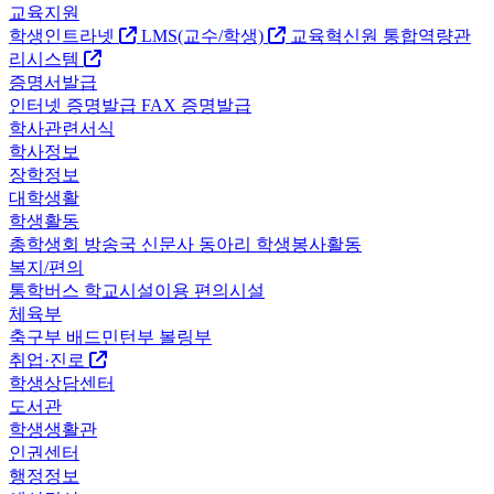
교육지원
학생인트라넷
LMS(교수/학생)
교육혁신원
통합역량관
리시스템
증명서발급
인터넷 증명발급
FAX 증명발급
학사관련서식
학사정보
장학정보
대학생활
학생활동
총학생회
방송국
신문사
동아리
학생봉사활동
복지/편의
통학버스
학교시설이용
편의시설
체육부
축구부
배드민턴부
볼링부
취업·진로
학생상담센터
도서관
학생생활관
인권센터
행정정보