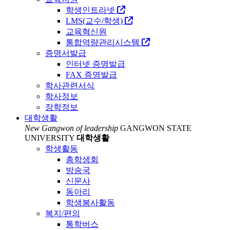
학생인트라넷
LMS(교수/학생)
교육혁신원
통합역량관리시스템
증명서발급
인터넷 증명발급
FAX 증명발급
학사관련서식
학사정보
장학정보
대학생활
New Gangwon of leadership
GANGWON STATE
UNIVERSITY
대학생활
학생활동
총학생회
방송국
신문사
동아리
학생봉사활동
복지/편의
통학버스