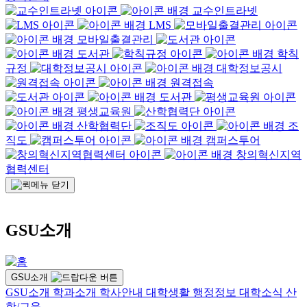
교수인트라넷
LMS
모바일출결관리
도서관
학칙
규정
대학정보공시
원격접속
도서관
평생교육원
산학협력단
조
직도
캠퍼스투어
창의혁신지역
협력센터
GSU소개
GSU소개
GSU소개
학과소개
학사안내
대학생활
행정정보
대학소식
산
학/교육