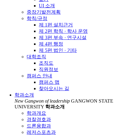
UI 소개
중장기발전계획
학칙/규정
제 1편 설치근거
제 2편 학칙 · 학사 운영
제 3편 부속 · 연구시설
제 4편 행정
제 5편 법인 · 기타
대학조직
조직도
직원정보
캠퍼스 안내
캠퍼스 맵
찾아오시는 길
학과소개
New Gangwon of leadership
GANGWON STATE
UNIVERSITY
학과소개
학과개요
경찰경호과
드론융합과
레저스포츠과