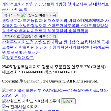
개인정보처리방침
영상정보처리방침
찾아오시는 길
대학정보
공시
사이트 맵
학과사이트
경찰경호과
드론융합과
레저스포츠과
바리스타제과제빵과
사
회복지과
소방환경방재과
스마트건설토목과
스마트해양양식
과
항만어촌매니지먼트과
해양경찰과
호텔관광과
유관사이트
강원특별자치도청
강원도립대학교 원격접속
교육혁신원
국제
교류원
산학협력단
인권센터
창의혁신지역협력센터
평생교육
원
학생생활관
도서관
25425 강원특별자치도 강릉시 주문진읍 연주로 270 (교항리)
대표전화 : 033-660-8000
팩스 : 033-660-8015
Copyright ⓒ Gangwon State University. All Rights reserved.
VR캠퍼스투어