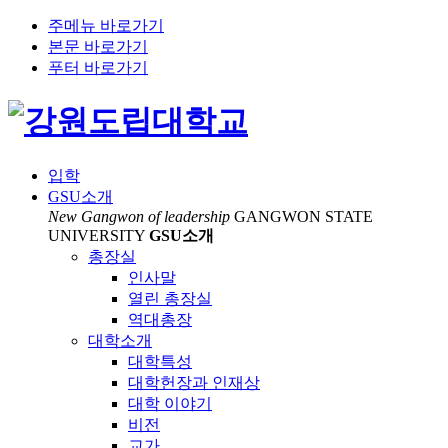
주메뉴 바로가기
본문 바로가기
푸터 바로가기
입학
GSU소개
New Gangwon of leadership
GANGWON STATE
UNIVERSITY
GSU소개
모바일 세로모드로 사용해주세요
총장실
인사말
열린 총장실
역대총장
대학소개
대학특성
대학헌장과 인재상
대학 이야기
비전
교가