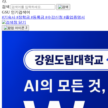
다.
검색
GSU 인기검색어
#기숙사
#장학금
#등록금
#수강신청
#졸업증명서
3