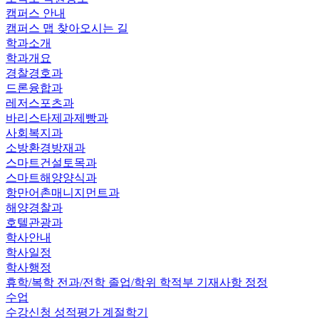
캠퍼스 안내
캠퍼스 맵
찾아오시는 길
학과소개
학과개요
경찰경호과
드론융합과
레저스포츠과
바리스타제과제빵과
사회복지과
소방환경방재과
스마트건설토목과
스마트해양양식과
항만어촌매니지먼트과
해양경찰과
호텔관광과
학사안내
학사일정
학사행정
휴학/복학
전과/전학
졸업/학위
학적부 기재사항 정정
수업
수강신청
성적평가
계절학기